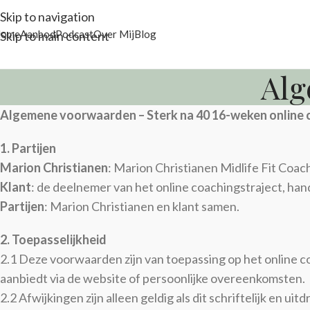
Skip to navigation
ome
Aanbod
Podcast
Over Mij
Blog
Skip to main content
Alg
Algemene voorwaarden – Sterk na 40 16-weken online 
1. Partijen
Marion Christianen
: Marion Christianen Midlife Fit Coac
Klant
: de deelnemer van het online coachingstraject, han
Partijen
: Marion Christianen en klant samen.
2. Toepasselijkheid
2.1 Deze voorwaarden zijn van toepassing op het online c
aanbiedt via de website of persoonlijke overeenkomsten.
2.2 Afwijkingen zijn alleen geldig als dit schriftelijk en uit