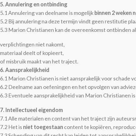
5. Annulering en ontbinding
5.1 Annulering van deelname is mogelijk
binnen 2 weken n
5.2 Bij annulering na deze termijn vindt geen restitutie pla
5.3 Marion Christianen kan de overeenkomst ontbinden als
verplichtingen niet nakomt,
materiaal deelt of kopieert,
of misbruik maakt van het traject.
6. Aansprakelijkheid
6.1 Marion Christianen is niet aansprakelijk voor schade 
6.2 Deelname aan oefeningen en het opvolgen van adviezen
6.3 Eventuele aansprakelijkheid van Marion Christianen is 
7. Intellectueel eigendom
7.1 Alle materialen en content van het traject zijn auteur
7.2 Het is
niet toegestaan
content te kopiëren, reproduc
7.3 Schending van dit recht kan leiden tot aansprakelijkh