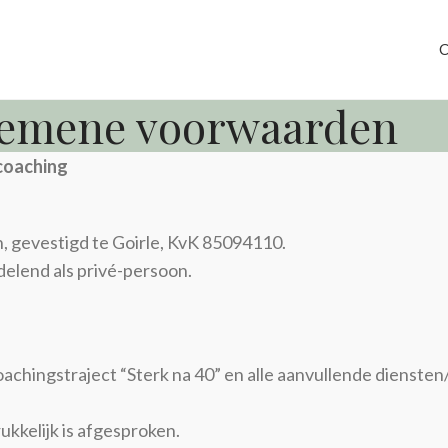
C
emene voorwaarden
coaching
h, gevestigd te Goirle, KvK 85094110.
delend als privé-persoon.
oachingstraject “Sterk na 40” en alle aanvullende dienste
drukkelijk is afgesproken.