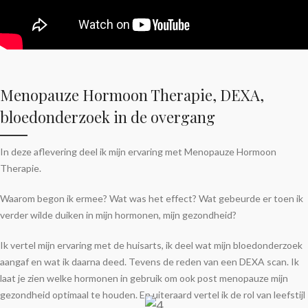
Menopauze Hormoon Therapie, DEXA,
bloedonderzoek in de overgang
In deze aflevering deel ik mijn ervaring met Menopauze Hormoon
Therapie.
Waarom begon ik ermee? Wat was het effect? Wat gebeurde er toen ik
verder wilde duiken in mijn hormonen, mijn gezondheid?
Ik vertel mijn ervaring met de huisarts, ik deel wat mijn bloedonderzoek
aangaf en wat ik daarna deed. Tevens de reden van een DEXA scan. Ik
laat je zien welke hormonen in gebruik om ook post menopauze mijn
gezondheid optimaal te houden. En uiteraard vertel ik de rol van leefstijl