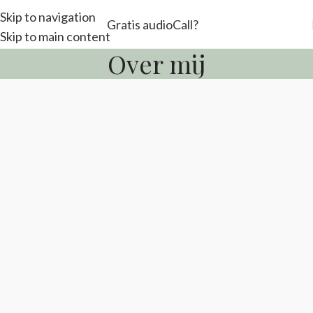
Skip to navigation
Gratis audio
Call?
Skip to main content
Over mij
Over Marion Christianen
Ik in een paar woorden
Als ik mezelf in een paar woorden moet
omschrijven: veel energie,
sterk
(mentaal én
fysiek) gezond, fit, ambitieus, allergisch voor
excuses, dol op spiritualiteit, make-up en glitter.
Trotse moeder van een tweeling, klein hartje,